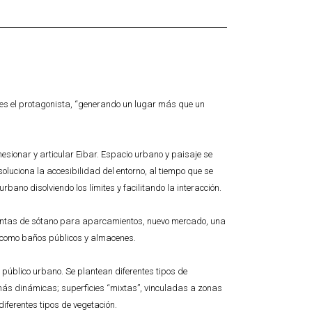
o es el protagonista, “generando un lugar más que un
hesionar y articular Eibar. Espacio urbano y paisaje se
soluciona la accesibilidad del entorno, al tiempo que se
bano disolviendo los límites y facilitando la interacción.
antas de sótano para aparcamientos, nuevo mercado, una
o como baños públicos y almacenes.
 público urbano. Se plantean diferentes tipos de
 más dinámicas; superficies “mixtas”, vinculadas a zonas
iferentes tipos de vegetación.