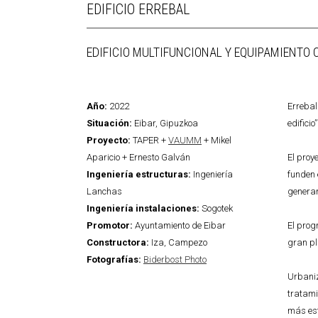
EDIFICIO ERREBAL
EDIFICIO MULTIFUNCIONAL Y EQUIPAMIENTO 
Año:
2022
Errebal
Situación:
Eibar, Gipuzkoa
edificio”
Proyecto:
TAPER +
VAUMM
+ Mikel
Aparicio + Ernesto Galván
El proy
Ingeniería estructuras:
Ingeniería
funden 
Lanchas
generan
Ingeniería instalaciones:
Sogotek
Promotor:
Ayuntamiento de Eibar
El prog
Constructora:
Iza, Campezo
gran pl
Fotografías:
Biderbost Photo
Urbaniz
tratami
más est