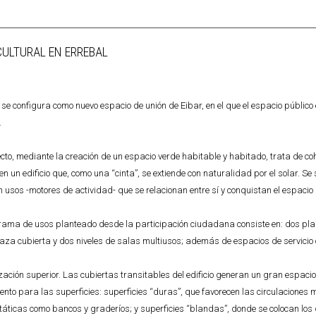
CULTURAL EN ERREBAL
 se configura como nuevo espacio de unión de Eibar, en el que el espacio públic
.
ecto, mediante la creación de un espacio verde habitable y habitado, trata de co
en un edificio que, como una “cinta”, se extiende con naturalidad por el solar. Se 
 usos -motores de actividad- que se relacionan entre sí y conquistan el espacio ur
rama de usos planteado desde la participación ciudadana consiste en: dos pl
aza cubierta y dos niveles de salas multiusos; además de espacios de servici
ación superior. Las cubiertas transitables del edificio generan un gran espacio
ento para las superficies: superficies “duras”, que favorecen las circulaciones
áticas como bancos y graderíos; y superficies “blandas”, donde se colocan los d