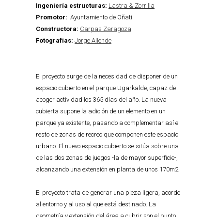
Ingeniería estructuras:
Lastra & Zorrilla
Promotor:
Ayuntamiento de Oñati
Constructora:
Carpas Zaragoza
Fotografías:
Jorge Allende
El proyecto surge de la necesidad de disponer de un
espacio cubierto en el parque Ugarkalde, capaz de
acoger actividad los 365 días del año. La nueva
cubierta supone la adición de un elemento en un
parque ya existente, pasando a complementar así el
resto de zonas de recreo que componen este espacio
urbano. El nuevo espacio cubierto se sitúa sobre una
de las dos zonas de juegos -la de mayor superficie-,
alcanzando una extensión en planta de unos 170m2.
El proyecto trata de generar una pieza ligera, acorde
al entorno y al uso al que está destinado. La
geometría y extensión del área a cubrir son el punto