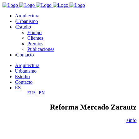
Arquitectura
Urbanismo
Estudio
Equipo
Clientes
Premios
Publicaciones
Contacto
Arquitectura
Urbanismo
Estudio
Contacto
ES
EUS
EN
Reforma Mercado Zarautz
+info