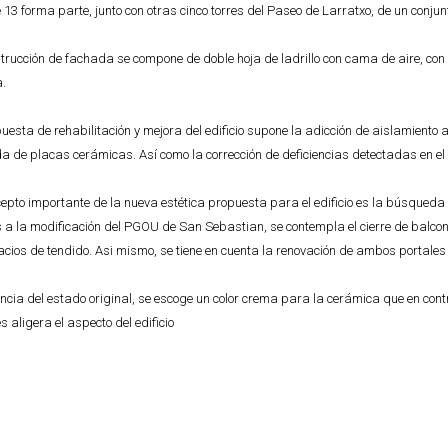
e 13 forma parte, junto con otras cinco torres del Paseo de Larratxo, de un conju
trucción de fachada se compone de doble hoja de ladrillo con cama de aire, con
.
uesta de rehabilitación y mejora del edificio supone la adicción de aislamiento a
da de placas cerámicas. Así como la corrección de deficiencias detectadas en el
epto importante de la nueva estética propuesta para el edificio es la búsqued
 a la modificación del PGOU de San Sebastian, se contempla el cierre de balcones 
acios de tendido. Asi mismo, se tiene en cuenta la renovación de ambos portales d
encia del estado original, se escoge un color crema para la cerámica que en cont
 aligera el aspecto del edificio