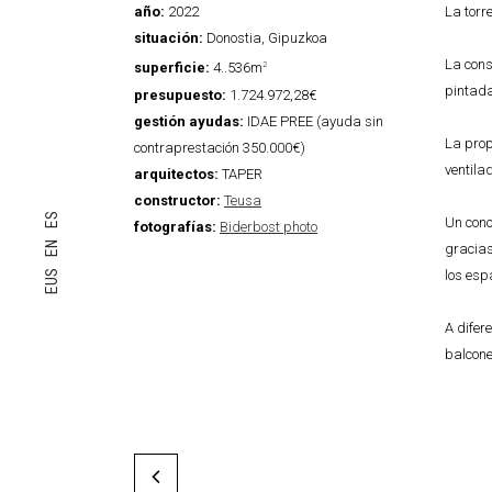
año:
2022
La torr
situación:
Donostia, Gipuzkoa
La cons
superficie:
4..536m
2
pintada
presupuesto:
1.724.972,28€
gestión ayudas:
IDAE PREE (ayuda sin
La prop
contraprestación 350.000€)
ventila
arquitectos:
TAPER
constructor:
Teusa
ES
Un conc
fotografías:
Biderbost photo
EN
gracias
los esp
EUS
A difer
balcones