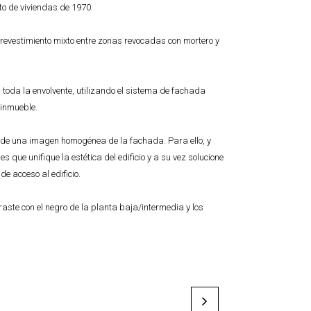
nto de viviendas de 1970.
 revestimiento mixto entre zonas revocadas con mortero y
 toda la envolvente, utilizando el sistema de fachada
 inmueble.
a de una imagen homogénea de la fachada. Para ello, y
que unifique la estética del edificio y a su vez solucione
e acceso al edificio.
raste con el negro de la planta baja/intermedia y los