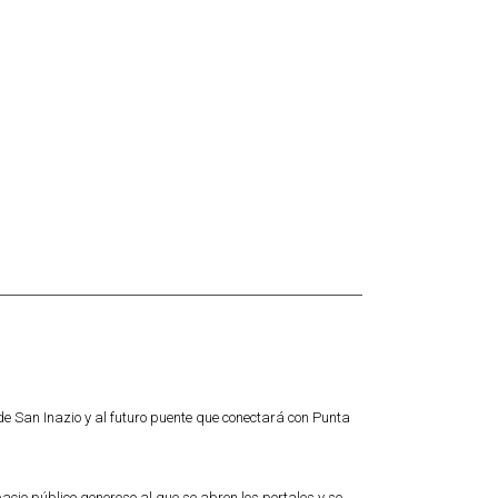
de San Inazio y al futuro puente que conectará con Punta
pacio público generoso al que se abren los portales y se