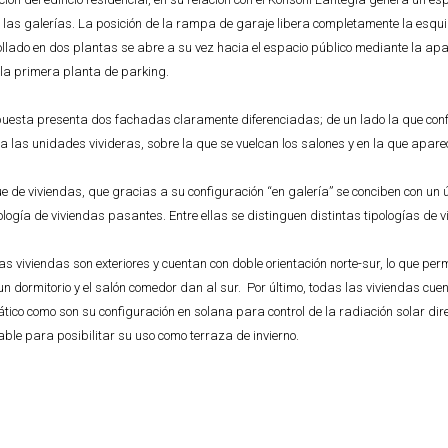
 las galerías. La posición de la rampa de garaje libera completamente la esquin
llado en dos plantas se abre a su vez hacia el espacio público mediante la apari
la primera planta de parking.
uesta presenta dos fachadas claramente diferenciadas; de un lado la que configu
a las unidades vivideras, sobre la que se vuelcan los salones y en la que aparec
ue de viviendas, que gracias a su configuración “en galería” se conciben con un 
pología de viviendas pasantes. Entre ellas se distinguen distintas tipologías de 
as viviendas son exteriores y cuentan con doble orientación norte-sur, lo que per
n dormitorio y el salón comedor dan al sur. Por último, todas las viviendas cue
ático como son su configuración en solana para control de la radiación solar dire
able para posibilitar su uso como terraza de invierno.