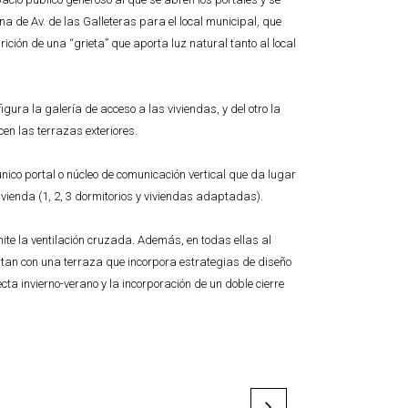
a de Av. de las Galleteras para el local municipal, que
ción de una “grieta” que aporta luz natural tanto al local
ra la galería de acceso a las viviendas, y del otro la
en las terrazas exteriores.
único portal o núcleo de comunicación vertical que da lugar
vivienda (1, 2, 3 dormitorios y viviendas adaptadas).
mite la ventilación cruzada. Además, en todas ellas al
ntan con una terraza que incorpora estrategias de diseño
cta invierno-verano y la incorporación de un doble cierre