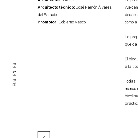
Arquitecto técnico:
José Ramón Álvarez
vuelcan
del Palacio
desarro
Promotor:
Gobierno Vasco
como a 
La prop
que da 
El bloq
ES
a la ti
EN
EUS
Todas l
menos u
bioclim
practic