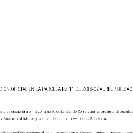
IÓN OFICIAL EN LA PARCELA RZ-11 DE ZORROZAURRE / BILBAO
ela se encuentra en la zona norte de la isla de Zorrotzaurre, próxima al puente 
. Anclada al futuro eje central de la isla, la Av. de las Galleteras.
ción del edificio residencial, en su relación con el Konsoni Lantegia genera un es