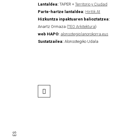
Lantaldea:
TAPER +
Territorio y Ciudad
Parte-hartze lantaldea:
Hiritik At
Hizkuntza inpaktuaren balioztatzea:
Anartz Ormaza (
TEO Arkitektura
)
web HAPO:
alonsotegiplanorokorra.eus
Sustatzailea:
Alonsotegiko Udala
ES